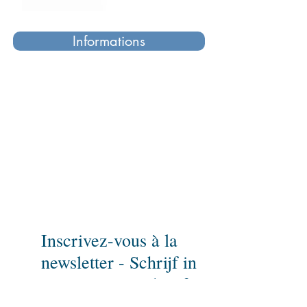
Informations
Pour ne rien rater,
inscrivez-vous à notre newsletter
et parlez-en à vos amis!
Inscrivez-vous à la
newsletter - Schrijf in
op onze nieuwsbrief