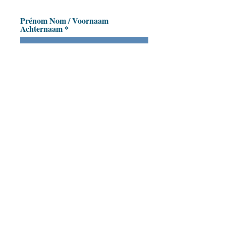
Prénom Nom / Voornaam
Achternaam
Adresse e-mail / Mailadres
Envoyer - Verzenden
Soutenez Amusea
Rejoignez-nous sur Facebook