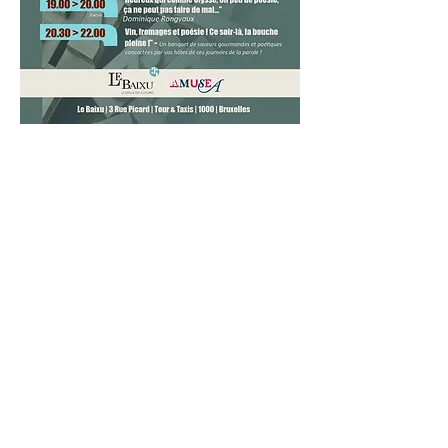
Pour ne rien rater,
inscrivez-vous à notre newsletter
et parlez-en à vos amis!
Inscrivez-vous à la
newsletter - Schrijf in
op onze nieuwsbrief