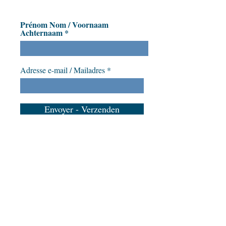
Prénom Nom / Voornaam
Achternaam
Adresse e-mail / Mailadres
Envoyer - Verzenden
Steun Amusea
Word lid van Amusea op